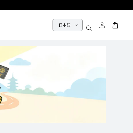
ロ
カ
グ
日本語
ー
イ
ト
ン