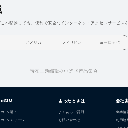
域
どこへ移動しても、便利で安全なインターネットアクセスサービス
アメリカ
フィリピン
ヨーロッパ
请在主题编辑器中选择产品集合
eSIM
困ったときは
会社
eSIM購入
よくあるご質問
企業情
eSIMチャージ
お問い合わせ
利用規
プライ