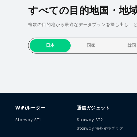
すべての目的地国・地
複数の目的地から最適なデータプランを探し出し、
日本
国家
韓国
WiFiルーター
通信ガジェット
Starway ST1
Starway ST2
Starway 海外変換プラグ