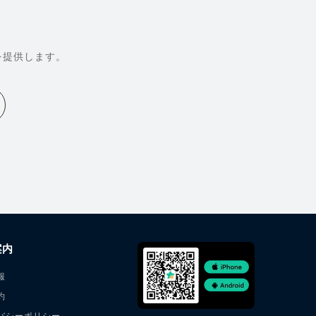
を提供します。
案内
報
約
バシーポリシー