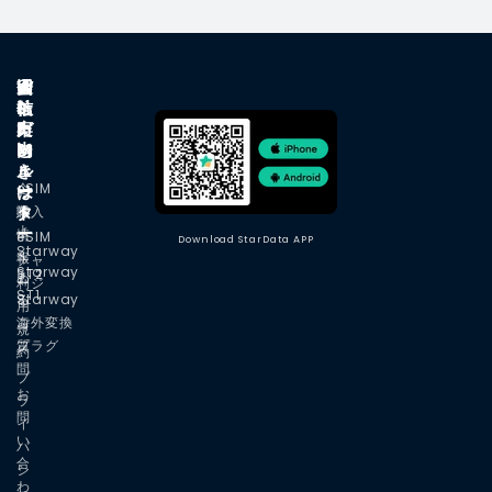
W
通
e
困
会
i
信
S
っ
社
F
ガ
I
た
案
i
ジ
M
と
内
ル
ェ
き
eSIM
企
ー
ッ
は
タ
ト
購入
業
よ
ー
情
eSIM
Download StarData APP
Starway
く
報
チャ
Starway
ST2
あ
ージ
利
ST1
Starway
る
用
海外変換
ご
規
プラグ
質
約
問
プ
お
ラ
問
イ
い
バ
合
シ
わ