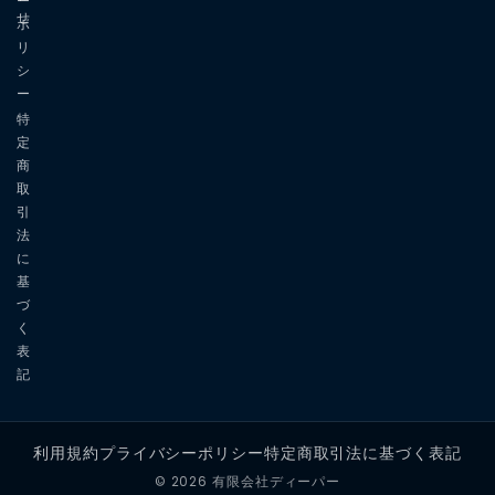
ー
せ
ポ
リ
シ
ー
特
定
商
取
引
法
に
基
づ
く
表
記
利用規約
プライバシーポリシー
特定商取引法に基づく表記
© 2026 有限会社ディーパー