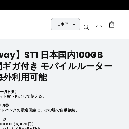
ロ
カ
グ
日本語
ー
イ
ト
ン
way】ST1 日本国内100GB
間ギガ付き モバイルルーター
海外利用可能
一切不要】
トWi-Fiとして使える。
動切替
フトバンクの最適回線に、その場で自動接続。
ージ
100GB（6,470円）
クレカ／PayPal対応。