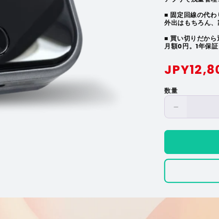
■ 固定回線の代わ
外出はもちろん、
■ 買い切りだか
月額0円。1年保
通
JPY12,8
常
数量
価
格
【Starway
ST1
日
本
国
内
100GB
365
日
間