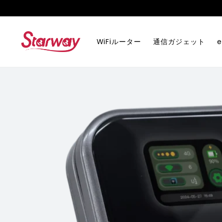
コンテ
ンツに
進む
WiFiルーター
通信ガジェット
e
商品情
報にス
キップ