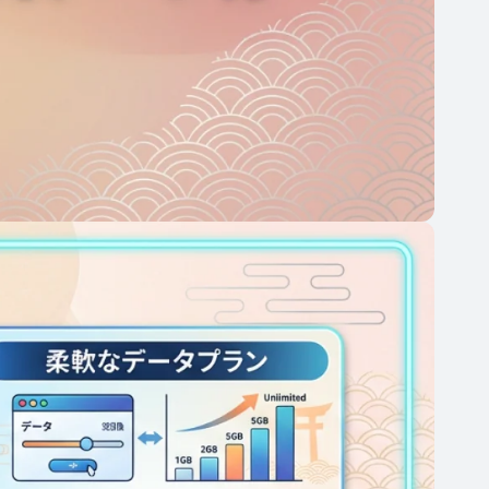
能
の
数
量
を
増
や
す