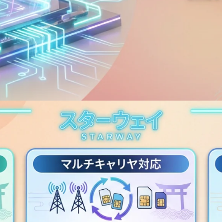
能
の
数
量
を
減
ら
す