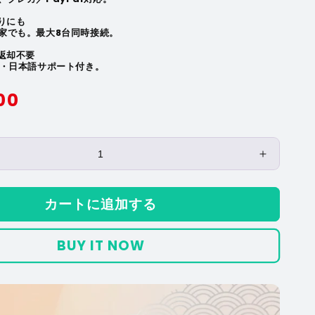
りにも
家でも。最大8台同時接続。
ら返却不要
証・日本語サポート付き。
00
】
【Starw
ST1
日
カートに追加する
本
国
BUY IT NOW
内
100GB
365
日
間