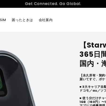
Get Connected. Go Global.
SIM
困ったときは
会社案内
【Star
365日
国内・
【永久所有・契約
届いてすぐ、ポケッ
■ 3大キャリア自
ドコモ／au／ソ
■ 使う分だけチャ
1GB（160円）〜
アプリで残量管理、