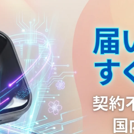
ギ
ガ
付
き
モ
バ
イ
ル
ル
ー
タ
ー
国
内・
海
外
利
用
可