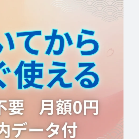
ギ
ガ
付
き
モ
バ
イ
ル
ル
ー
タ
ー
国
内・
海
外
利
用
可