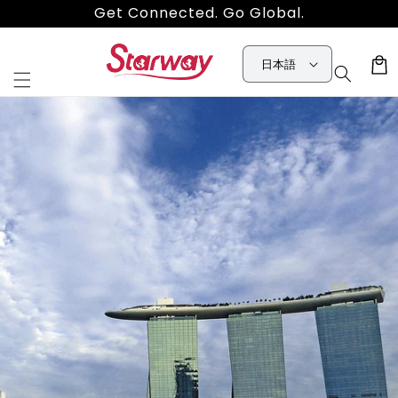
コンテ
Get Connected. Go Global.
ンツに
進む
カ
日本語
ー
ト
商品情
報にス
キップ