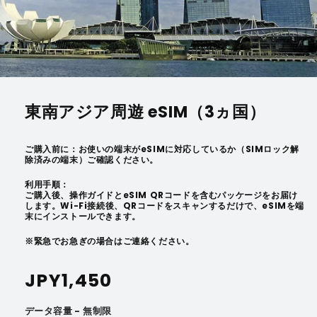
東南アジア周遊 eSIM（3ヵ国）
ご購入前に：お使いの端末がeSIMに対応しているか（SIMロック解
除済みの端末）ご確認ください。
利用手順：
ご購入後、操作ガイドとeSIM QRコードを含むパッケージをお届け
します。Wi-Fi接続後、QRコードをスキャンするだけで、eSIMを端
末にインストールできます。
※緊急でお急ぎの場合はご連絡ください。
通
JPY1,450
常
データ容量 - 無制限