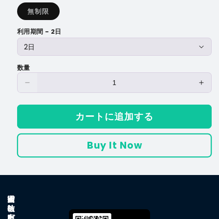
価
無制限
格
利用期間 - 2日
数量
東
東
南
南
ア
ア
カートに追加する
ジ
ジ
ア
ア
Buy It Now
周
周
遊
遊
eSIM（3
eSI
ヵ
ヵ
国）
国）
W
通
e
困
会
の
の
i
信
S
っ
社
数
数
F
ガ
I
た
案