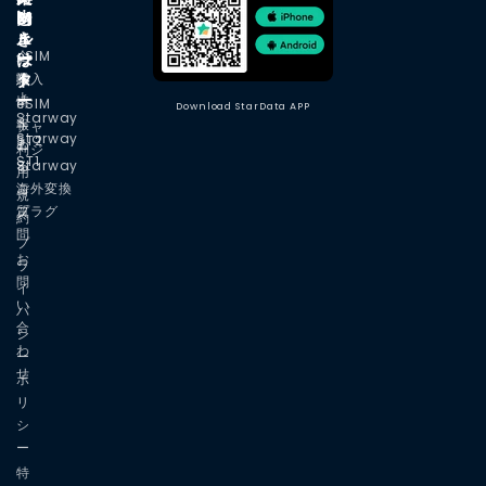
i
ジ
M
と
内
量
量
ル
ェ
き
を
を
eSIM
企
ー
ッ
は
減
増
タ
ト
購入
業
よ
ら
や
ー
情
eSIM
Download StarData APP
Starway
く
す
す
報
チャ
Starway
ST2
あ
ージ
利
ST1
Starway
る
用
海外変換
ご
規
プラグ
質
約
問
プ
お
ラ
問
イ
い
バ
合
シ
わ
ー
せ
ポ
リ
シ
ー
特