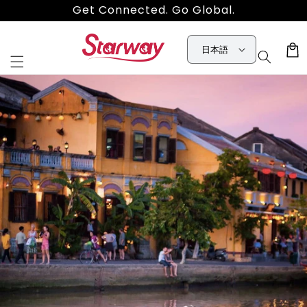
コンテ
Get Connected. Go Global.
ンツに
進む
カ
日本語
ー
ト
商品情
報にス
キップ