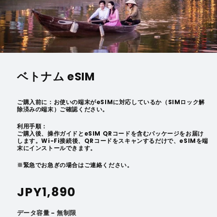
ベトナム eSIM
ご購入前に：お使いの端末がeSIMに対応しているか（SIMロック解
除済みの端末）ご確認ください。
利用手順：
ご購入後、操作ガイドとeSIM QRコードを含むパッケージをお届け
します。Wi-Fi接続後、QRコードをスキャンするだけで、eSIMを端
末にインストールできます。
※緊急でお急ぎの場合はご連絡ください。
通
JPY1,890
常
データ容量 - 無制限