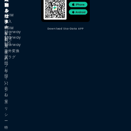
i
ジ
M
と
内
ル
ェ
き
eSIM
企
ー
ッ
は
タ
ト
購入
業
よ
ー
情
eSIM
Download StarData APP
Starway
く
報
チャ
Starway
ST2
あ
ージ
利
ST1
Starway
る
用
海外変換
ご
規
プラグ
質
約
問
プ
お
ラ
問
イ
い
バ
合
シ
わ
ー
せ
ポ
リ
シ
ー
特