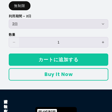
価
無制限
格
利用期間 - 2日
数量
ベ
ベ
ト
ト
ナ
ナ
カートに追加する
ム
ム
eSIM
eSI
Buy It Now
の
の
数
数
量
量
を
を
減
増
W
通
e
困
会
ら
や
i
信
S
っ
社
す
す
F
ガ
I
た
案